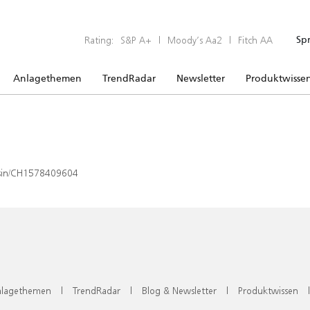
Rating:
S&P A+
|
Moody’s Aa2
|
Fitch AA
Sp
Anlagethemen
TrendRadar
Newsletter
Produktwisse
x/isin/CH1578409604
lagethemen
|
TrendRadar
|
Blog & Newsletter
|
Produktwissen
|