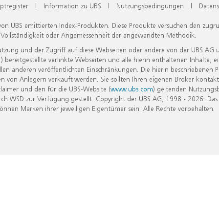
ptregister
|
Information zu UBS
|
Nutzungsbedingungen
|
Datens
 von UBS emittierten Index-Produkten. Diese Produkte versuchen den zugr
, Vollständigkeit oder Angemessenheit der angewandten Methodik.
Nutzung und der Zugriff auf diese Webseiten oder andere von der UBS AG 
eitgestellte verlinkte Webseiten und alle hierin enthaltenen Inhalte, e
allen anderen veröffentlichten Einschränkungen. Die hierin beschriebenen
n von Anlegern verkauft werden. Sie sollten Ihren eigenen Broker kontakt
laimer und den für die UBS-Website (
www.ubs.com
) geltenden Nutzungs
h WSD zur Verfügung gestellt. Copyright der UBS AG, 1998 - 2026. Das
nen Marken ihrer jeweiligen Eigentümer sein. Alle Rechte vorbehalten.