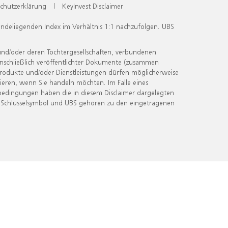
chutzerklärung
|
KeyInvest Disclaimer
undeliegenden Index im Verhältnis 1:1 nachzufolgen. UBS
und/oder deren Tochtergesellschaften, verbundenen
inschließlich veröffentlichter Dokumente (zusammen
 Produkte und/oder Dienstleistungen dürfen möglicherweise
ieren, wenn Sie handeln möchten. Im Falle eines
bedingungen haben die in diesem Disclaimer dargelegten
 Schlüsselsymbol und UBS gehören zu den eingetragenen