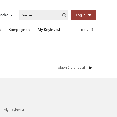
rache
Login
n
Kampagnen
My KeyInvest
Tools
Folgen Sie uns auf
My KeyInvest