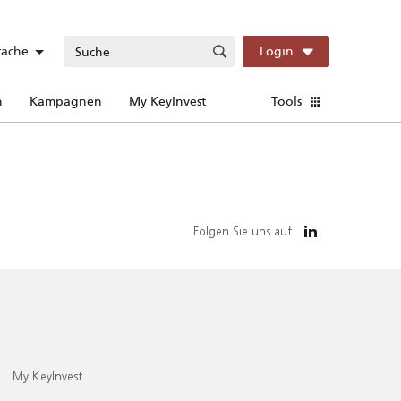
rache
Login
n
Kampagnen
My KeyInvest
Tools
Folgen Sie uns auf
My KeyInvest