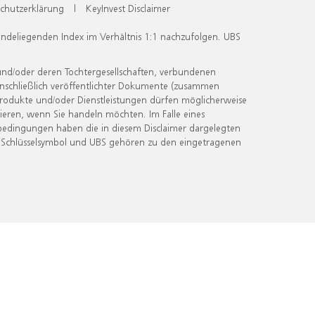
chutzerklärung
|
KeyInvest Disclaimer
undeliegenden Index im Verhältnis 1:1 nachzufolgen. UBS
und/oder deren Tochtergesellschaften, verbundenen
inschließlich veröffentlichter Dokumente (zusammen
 Produkte und/oder Dienstleistungen dürfen möglicherweise
ieren, wenn Sie handeln möchten. Im Falle eines
bedingungen haben die in diesem Disclaimer dargelegten
 Schlüsselsymbol und UBS gehören zu den eingetragenen