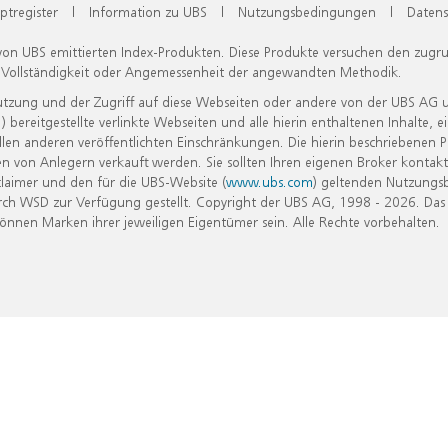
ptregister
|
Information zu UBS
|
Nutzungsbedingungen
|
Datens
 von UBS emittierten Index-Produkten. Diese Produkte versuchen den zugr
, Vollständigkeit oder Angemessenheit der angewandten Methodik.
Nutzung und der Zugriff auf diese Webseiten oder andere von der UBS AG 
eitgestellte verlinkte Webseiten und alle hierin enthaltenen Inhalte, e
allen anderen veröffentlichten Einschränkungen. Die hierin beschriebenen
n von Anlegern verkauft werden. Sie sollten Ihren eigenen Broker kontakt
laimer und den für die UBS-Website (
www.ubs.com
) geltenden Nutzungs
h WSD zur Verfügung gestellt. Copyright der UBS AG, 1998 - 2026. Das
nen Marken ihrer jeweiligen Eigentümer sein. Alle Rechte vorbehalten.