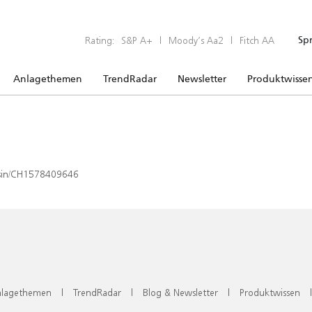
Rating:
S&P A+
|
Moody’s Aa2
|
Fitch AA
Sp
Anlagethemen
TrendRadar
Newsletter
Produktwisse
x/isin/CH1578409646
lagethemen
|
TrendRadar
|
Blog & Newsletter
|
Produktwissen
|