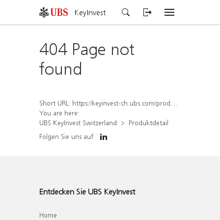
KeyInvest
404 Page not
found
Short URL:
https://keyinvest-ch.ubs.com/produkt/detail/index/isin/CH1578493822
You are here:
UBS KeyInvest Switzerland
Produktdetail
Folgen Sie uns auf
Entdecken Sie UBS KeyInvest
Home