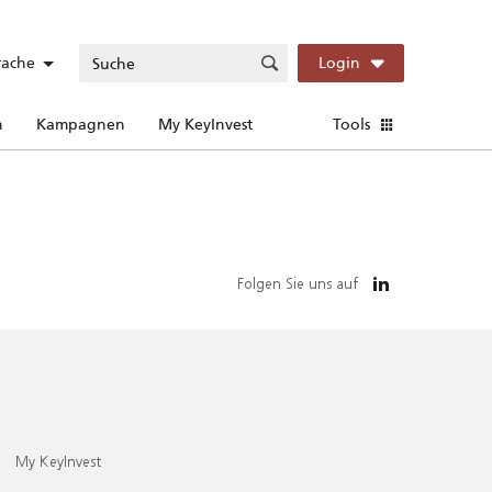
rache
Login
n
Kampagnen
My KeyInvest
Tools
Folgen Sie uns auf
My KeyInvest