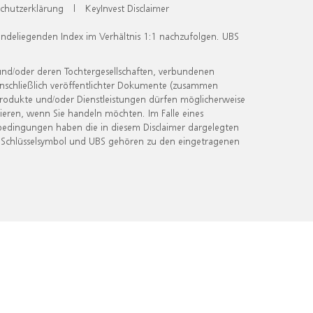
chutzerklärung
|
KeyInvest Disclaimer
undeliegenden Index im Verhältnis 1:1 nachzufolgen. UBS
und/oder deren Tochtergesellschaften, verbundenen
inschließlich veröffentlichter Dokumente (zusammen
 Produkte und/oder Dienstleistungen dürfen möglicherweise
ieren, wenn Sie handeln möchten. Im Falle eines
bedingungen haben die in diesem Disclaimer dargelegten
 Schlüsselsymbol und UBS gehören zu den eingetragenen