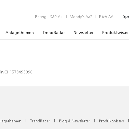
Rating:
S&P A+
|
Moody’s Aa2
|
Fitch AA
Sp
Anlagethemen
TrendRadar
Newsletter
Produktwisse
x/isin/CH1578493996
lagethemen
|
TrendRadar
|
Blog & Newsletter
|
Produktwissen
|