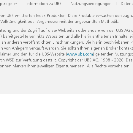
ptregister
|
Information zu UBS
|
Nutzungsbedingungen
|
Datens
 von UBS emittierten Index-Produkten. Diese Produkte versuchen den zugr
, Vollständigkeit oder Angemessenheit der angewandten Methodik.
Nutzung und der Zugriff auf diese Webseiten oder andere von der UBS AG 
eitgestellte verlinkte Webseiten und alle hierin enthaltenen Inhalte, e
allen anderen veröffentlichten Einschränkungen. Die hierin beschriebenen
n von Anlegern verkauft werden. Sie sollten Ihren eigenen Broker kontakt
laimer und den für die UBS-Website (
www.ubs.com
) geltenden Nutzungs
h WSD zur Verfügung gestellt. Copyright der UBS AG, 1998 - 2026. Das
nen Marken ihrer jeweiligen Eigentümer sein. Alle Rechte vorbehalten.