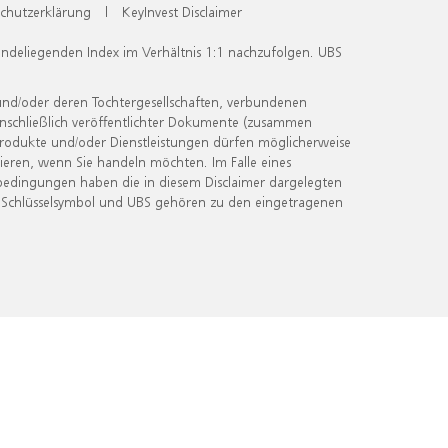
chutzerklärung
|
KeyInvest Disclaimer
undeliegenden Index im Verhältnis 1:1 nachzufolgen. UBS
und/oder deren Tochtergesellschaften, verbundenen
inschließlich veröffentlichter Dokumente (zusammen
 Produkte und/oder Dienstleistungen dürfen möglicherweise
ieren, wenn Sie handeln möchten. Im Falle eines
bedingungen haben die in diesem Disclaimer dargelegten
 Schlüsselsymbol und UBS gehören zu den eingetragenen