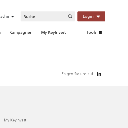
rache
Login
n
Kampagnen
My KeyInvest
Tools
Folgen Sie uns auf
My KeyInvest