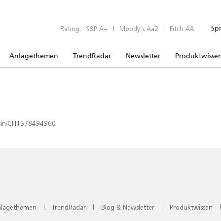
Rating:
S&P A+
|
Moody’s Aa2
|
Fitch AA
Sp
Anlagethemen
TrendRadar
Newsletter
Produktwisse
x/isin/CH1578494960
lagethemen
|
TrendRadar
|
Blog & Newsletter
|
Produktwissen
|