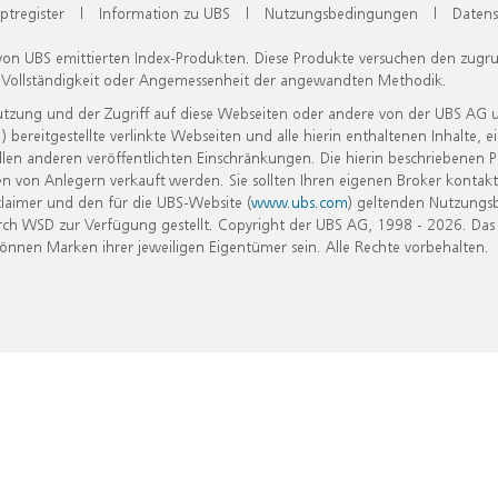
ptregister
|
Information zu UBS
|
Nutzungsbedingungen
|
Datens
 von UBS emittierten Index-Produkten. Diese Produkte versuchen den zugr
, Vollständigkeit oder Angemessenheit der angewandten Methodik.
Nutzung und der Zugriff auf diese Webseiten oder andere von der UBS AG 
eitgestellte verlinkte Webseiten und alle hierin enthaltenen Inhalte, e
allen anderen veröffentlichten Einschränkungen. Die hierin beschriebenen
n von Anlegern verkauft werden. Sie sollten Ihren eigenen Broker kontakt
laimer und den für die UBS-Website (
www.ubs.com
) geltenden Nutzungs
h WSD zur Verfügung gestellt. Copyright der UBS AG, 1998 - 2026. Das
nen Marken ihrer jeweiligen Eigentümer sein. Alle Rechte vorbehalten.