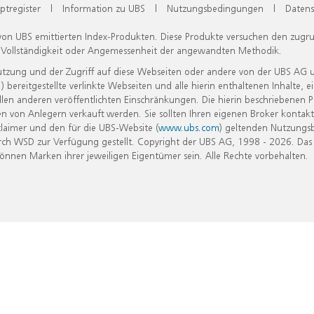
ptregister
|
Information zu UBS
|
Nutzungsbedingungen
|
Datens
 von UBS emittierten Index-Produkten. Diese Produkte versuchen den zugr
, Vollständigkeit oder Angemessenheit der angewandten Methodik.
Nutzung und der Zugriff auf diese Webseiten oder andere von der UBS AG 
eitgestellte verlinkte Webseiten und alle hierin enthaltenen Inhalte, e
allen anderen veröffentlichten Einschränkungen. Die hierin beschriebenen
n von Anlegern verkauft werden. Sie sollten Ihren eigenen Broker kontakt
laimer und den für die UBS-Website (
www.ubs.com
) geltenden Nutzungs
h WSD zur Verfügung gestellt. Copyright der UBS AG, 1998 - 2026. Das
nen Marken ihrer jeweiligen Eigentümer sein. Alle Rechte vorbehalten.