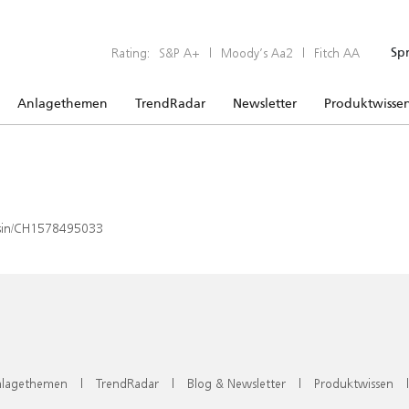
Rating:
S&P A+
|
Moody’s Aa2
|
Fitch AA
Sp
Anlagethemen
TrendRadar
Newsletter
Produktwisse
x/isin/CH1578495033
lagethemen
|
TrendRadar
|
Blog & Newsletter
|
Produktwissen
|