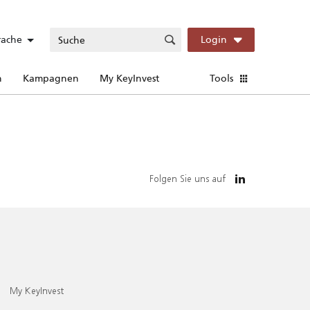
rache
Login
n
Kampagnen
My KeyInvest
Tools
Folgen Sie uns auf
My KeyInvest