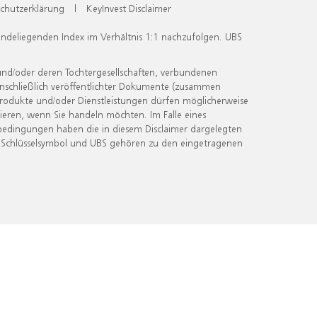
chutzerklärung
|
KeyInvest Disclaimer
undeliegenden Index im Verhältnis 1:1 nachzufolgen. UBS
und/oder deren Tochtergesellschaften, verbundenen
inschließlich veröffentlichter Dokumente (zusammen
 Produkte und/oder Dienstleistungen dürfen möglicherweise
ieren, wenn Sie handeln möchten. Im Falle eines
bedingungen haben die in diesem Disclaimer dargelegten
 Schlüsselsymbol und UBS gehören zu den eingetragenen