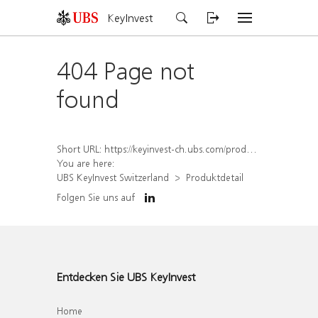
KeyInvest
404 Page not
found
Short URL:
https://keyinvest-ch.ubs.com/produkt/detail/index/isin/CH1578495066
You are here:
UBS KeyInvest Switzerland
Produktdetail
Folgen Sie uns auf
Entdecken Sie UBS KeyInvest
Home