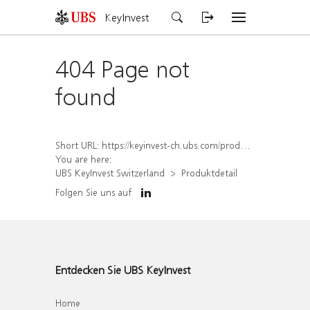
KeyInvest
404 Page not
found
Short URL:
https://keyinvest-ch.ubs.com/produkt/detail/index/isin/CH1578495082
You are here:
UBS KeyInvest Switzerland
Produktdetail
Folgen Sie uns auf
Entdecken Sie UBS KeyInvest
Home