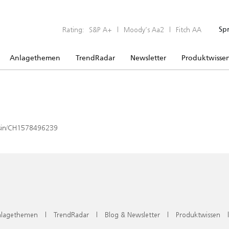
Rating:
S&P A+
|
Moody’s Aa2
|
Fitch AA
Sp
Anlagethemen
TrendRadar
Newsletter
Produktwisse
x/isin/CH1578496239
lagethemen
|
TrendRadar
|
Blog & Newsletter
|
Produktwissen
|