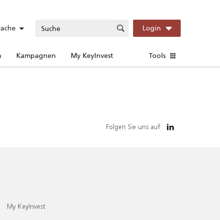
rache
Login
n
Kampagnen
My KeyInvest
Tools
Folgen Sie uns auf
My KeyInvest