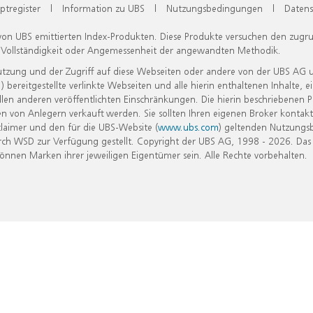
ptregister
|
Information zu UBS
|
Nutzungsbedingungen
|
Datens
 von UBS emittierten Index-Produkten. Diese Produkte versuchen den zugr
, Vollständigkeit oder Angemessenheit der angewandten Methodik.
Nutzung und der Zugriff auf diese Webseiten oder andere von der UBS AG 
eitgestellte verlinkte Webseiten und alle hierin enthaltenen Inhalte, e
allen anderen veröffentlichten Einschränkungen. Die hierin beschriebenen
n von Anlegern verkauft werden. Sie sollten Ihren eigenen Broker kontakt
laimer und den für die UBS-Website (
www.ubs.com
) geltenden Nutzungs
h WSD zur Verfügung gestellt. Copyright der UBS AG, 1998 - 2026. Das
nen Marken ihrer jeweiligen Eigentümer sein. Alle Rechte vorbehalten.