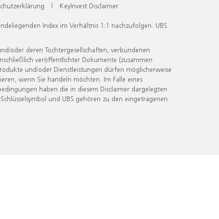
chutzerklärung
|
KeyInvest Disclaimer
undeliegenden Index im Verhältnis 1:1 nachzufolgen. UBS
und/oder deren Tochtergesellschaften, verbundenen
inschließlich veröffentlichter Dokumente (zusammen
 Produkte und/oder Dienstleistungen dürfen möglicherweise
ieren, wenn Sie handeln möchten. Im Falle eines
bedingungen haben die in diesem Disclaimer dargelegten
 Schlüsselsymbol und UBS gehören zu den eingetragenen