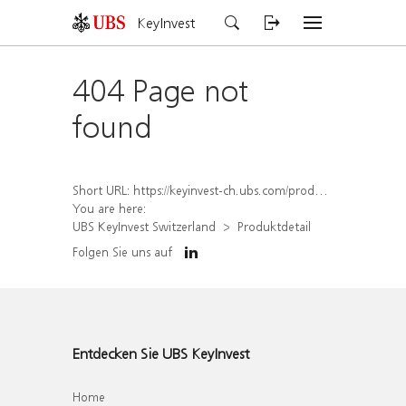
KeyInvest
404 Page not
found
Short URL:
https://keyinvest-ch.ubs.com/produkt/detail/index/isin/CH1578496288
You are here:
UBS KeyInvest Switzerland
Produktdetail
Folgen Sie uns auf
Entdecken Sie UBS KeyInvest
Home