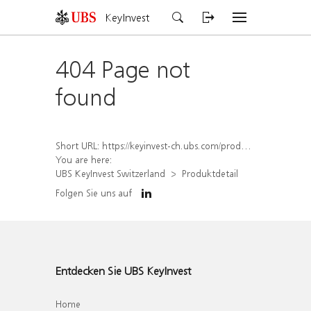
KeyInvest
404 Page not
found
Short URL:
https://keyinvest-ch.ubs.com/produkt/detail/index/isin/CH1578496452
You are here:
UBS KeyInvest Switzerland
Produktdetail
Folgen Sie uns auf
Entdecken Sie UBS KeyInvest
Home