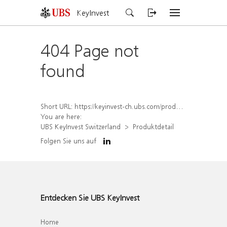
KeyInvest
404 Page not
found
Short URL:
https://keyinvest-ch.ubs.com/produkt/detail/index/isin/CH1578497617
You are here:
UBS KeyInvest Switzerland
Produktdetail
Folgen Sie uns auf
Entdecken Sie UBS KeyInvest
Home