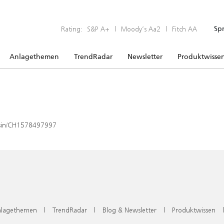
Rating:
S&P A+
|
Moody’s Aa2
|
Fitch AA
Sp
Anlagethemen
TrendRadar
Newsletter
Produktwisse
x/isin/CH1578497997
lagethemen
|
TrendRadar
|
Blog & Newsletter
|
Produktwissen
|