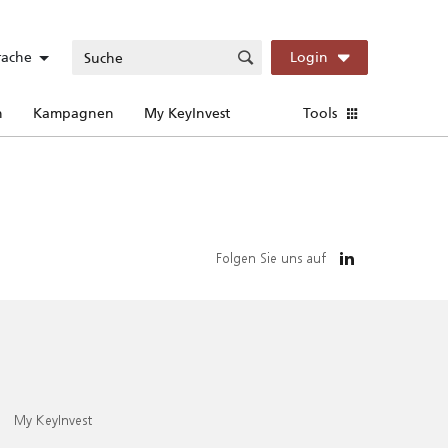
rache
Login
n
Kampagnen
My KeyInvest
Tools
Folgen Sie uns auf
My KeyInvest