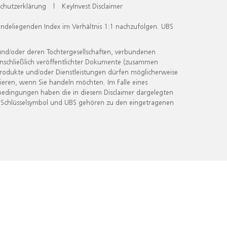
chutzerklärung
|
KeyInvest Disclaimer
undeliegenden Index im Verhältnis 1:1 nachzufolgen. UBS
und/oder deren Tochtergesellschaften, verbundenen
inschließlich veröffentlichter Dokumente (zusammen
 Produkte und/oder Dienstleistungen dürfen möglicherweise
ieren, wenn Sie handeln möchten. Im Falle eines
bedingungen haben die in diesem Disclaimer dargelegten
 Schlüsselsymbol und UBS gehören zu den eingetragenen