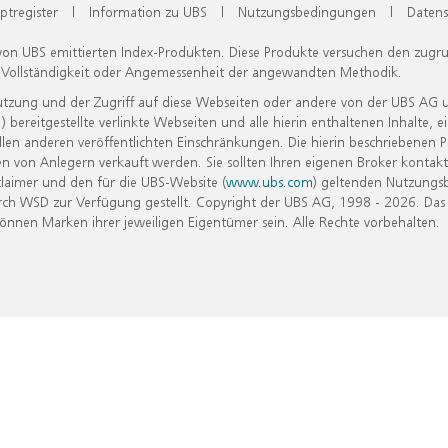
ptregister
|
Information zu UBS
|
Nutzungsbedingungen
|
Datens
 von UBS emittierten Index-Produkten. Diese Produkte versuchen den zugr
, Vollständigkeit oder Angemessenheit der angewandten Methodik.
Nutzung und der Zugriff auf diese Webseiten oder andere von der UBS AG 
eitgestellte verlinkte Webseiten und alle hierin enthaltenen Inhalte, e
allen anderen veröffentlichten Einschränkungen. Die hierin beschriebenen
n von Anlegern verkauft werden. Sie sollten Ihren eigenen Broker kontakt
laimer und den für die UBS-Website (
www.ubs.com
) geltenden Nutzungs
h WSD zur Verfügung gestellt. Copyright der UBS AG, 1998 - 2026. Das
nen Marken ihrer jeweiligen Eigentümer sein. Alle Rechte vorbehalten.