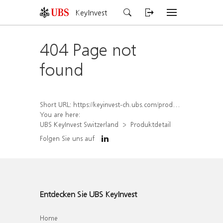
KeyInvest
404 Page not
found
Short URL:
https://keyinvest-ch.ubs.com/produkt/detail/index/isin/CH1578498318
You are here:
UBS KeyInvest Switzerland
Produktdetail
Folgen Sie uns auf
Entdecken Sie UBS KeyInvest
Home