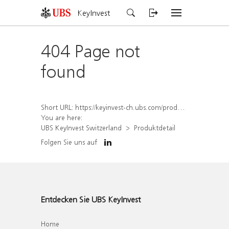
KeyInvest
404 Page not
found
Short URL:
https://keyinvest-ch.ubs.com/produkt/detail/index/isin/CH1578498508
You are here:
UBS KeyInvest Switzerland
Produktdetail
Folgen Sie uns auf
Entdecken Sie UBS KeyInvest
Home