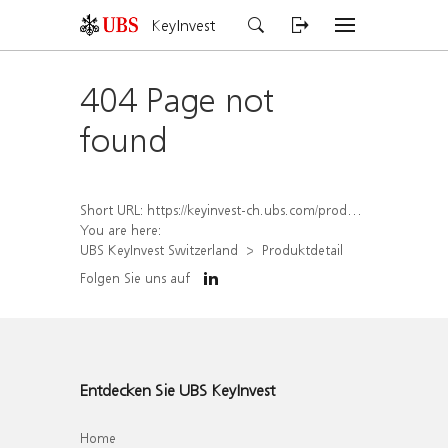
KeyInvest
404 Page not
found
Short URL:
https://keyinvest-ch.ubs.com/produkt/detail/index/isin/CH1578498797
You are here:
UBS KeyInvest Switzerland
Produktdetail
Folgen Sie uns auf
Entdecken Sie UBS KeyInvest
Home