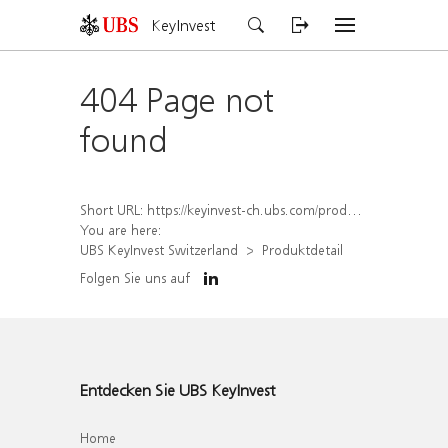
KeyInvest
404 Page not
found
Short URL:
https://keyinvest-ch.ubs.com/produkt/detail/index/isin/CH1578498839
You are here:
UBS KeyInvest Switzerland
Produktdetail
Folgen Sie uns auf
Entdecken Sie UBS KeyInvest
Home