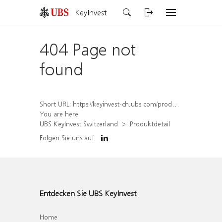
KeyInvest
404 Page not
found
Short URL:
https://keyinvest-ch.ubs.com/produkt/detail/index/isin/CH1578498870
You are here:
UBS KeyInvest Switzerland
Produktdetail
Folgen Sie uns auf
Entdecken Sie UBS KeyInvest
Home