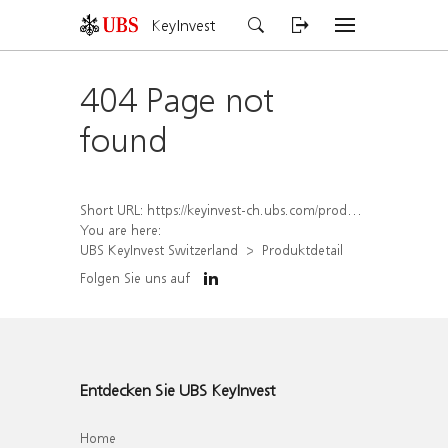
KeyInvest
404 Page not
found
Short URL:
https://keyinvest-ch.ubs.com/produkt/detail/index/isin/CH1578499050
You are here:
UBS KeyInvest Switzerland
Produktdetail
Folgen Sie uns auf
Entdecken Sie UBS KeyInvest
Home