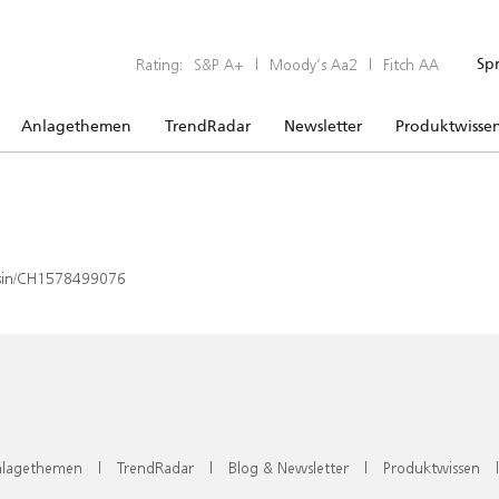
Rating:
S&P A+
|
Moody’s Aa2
|
Fitch AA
Sp
Anlagethemen
TrendRadar
Newsletter
Produktwisse
x/isin/CH1578499076
lagethemen
|
TrendRadar
|
Blog & Newsletter
|
Produktwissen
|