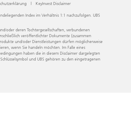
chutzerklärung
|
KeyInvest Disclaimer
undeliegenden Index im Verhältnis 1:1 nachzufolgen. UBS
und/oder deren Tochtergesellschaften, verbundenen
inschließlich veröffentlichter Dokumente (zusammen
 Produkte und/oder Dienstleistungen dürfen möglicherweise
ieren, wenn Sie handeln möchten. Im Falle eines
bedingungen haben die in diesem Disclaimer dargelegten
 Schlüsselsymbol und UBS gehören zu den eingetragenen