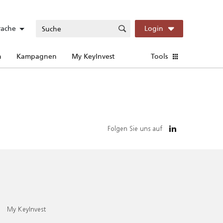
rache
Login
n
Kampagnen
My KeyInvest
Tools
Folgen Sie uns auf
My KeyInvest