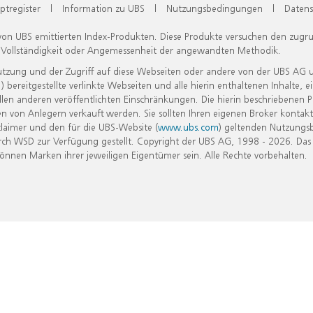
ptregister
|
Information zu UBS
|
Nutzungsbedingungen
|
Datens
 von UBS emittierten Index-Produkten. Diese Produkte versuchen den zugr
, Vollständigkeit oder Angemessenheit der angewandten Methodik.
Nutzung und der Zugriff auf diese Webseiten oder andere von der UBS AG 
eitgestellte verlinkte Webseiten und alle hierin enthaltenen Inhalte, e
allen anderen veröffentlichten Einschränkungen. Die hierin beschriebenen
n von Anlegern verkauft werden. Sie sollten Ihren eigenen Broker kontakt
laimer und den für die UBS-Website (
www.ubs.com
) geltenden Nutzungs
h WSD zur Verfügung gestellt. Copyright der UBS AG, 1998 - 2026. Das
nen Marken ihrer jeweiligen Eigentümer sein. Alle Rechte vorbehalten.