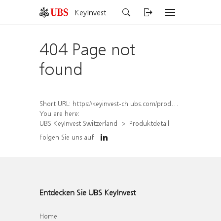
KeyInvest
404 Page not
found
Short URL:
https://keyinvest-ch.ubs.com/produkt/detail/index/isin/CH1578499126
You are here:
UBS KeyInvest Switzerland
Produktdetail
Folgen Sie uns auf
Entdecken Sie UBS KeyInvest
Home