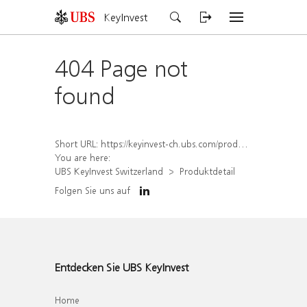
KeyInvest
404 Page not
found
Short URL:
https://keyinvest-ch.ubs.com/produkt/detail/index/isin/CH1578499977
You are here:
UBS KeyInvest Switzerland
Produktdetail
Folgen Sie uns auf
Entdecken Sie UBS KeyInvest
Home