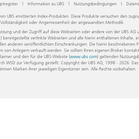
ptregister
|
Information zu UBS
|
Nutzungsbedingungen
|
Datens
 von UBS emittierten Index-Produkten. Diese Produkte versuchen den zugr
, Vollständigkeit oder Angemessenheit der angewandten Methodik.
Nutzung und der Zugriff auf diese Webseiten oder andere von der UBS AG 
eitgestellte verlinkte Webseiten und alle hierin enthaltenen Inhalte, e
allen anderen veröffentlichten Einschränkungen. Die hierin beschriebenen
n von Anlegern verkauft werden. Sie sollten Ihren eigenen Broker kontakt
laimer und den für die UBS-Website (
www.ubs.com
) geltenden Nutzungs
h WSD zur Verfügung gestellt. Copyright der UBS AG, 1998 - 2026. Das
nen Marken ihrer jeweiligen Eigentümer sein. Alle Rechte vorbehalten.