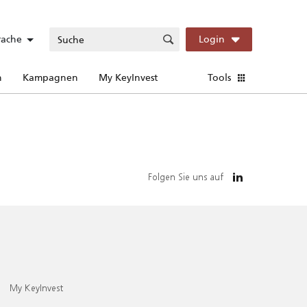
rache
Login
n
Kampagnen
My KeyInvest
Tools
Folgen Sie uns auf
My KeyInvest