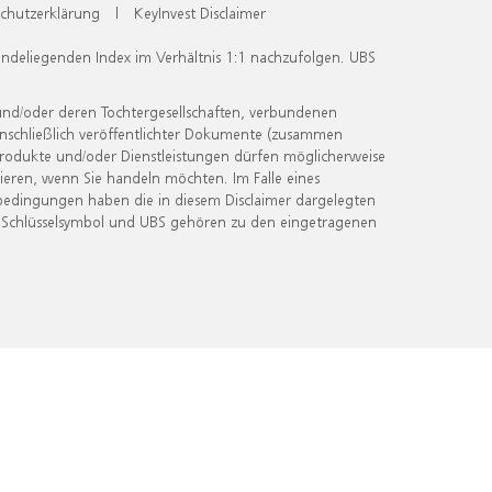
chutzerklärung
|
KeyInvest Disclaimer
undeliegenden Index im Verhältnis 1:1 nachzufolgen. UBS
und/oder deren Tochtergesellschaften, verbundenen
inschließlich veröffentlichter Dokumente (zusammen
 Produkte und/oder Dienstleistungen dürfen möglicherweise
ieren, wenn Sie handeln möchten. Im Falle eines
bedingungen haben die in diesem Disclaimer dargelegten
 Schlüsselsymbol und UBS gehören zu den eingetragenen