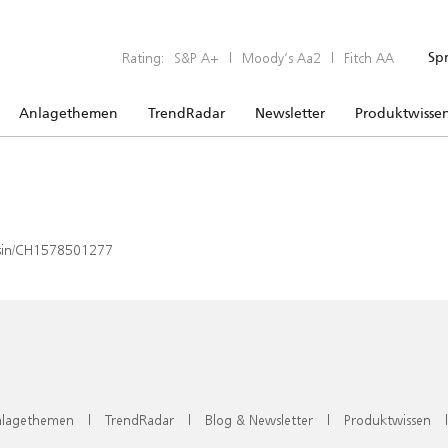
Rating:
S&P A+
|
Moody’s Aa2
|
Fitch AA
Sp
Anlagethemen
TrendRadar
Newsletter
Produktwisse
x/isin/CH1578501277
lagethemen
|
TrendRadar
|
Blog & Newsletter
|
Produktwissen
|