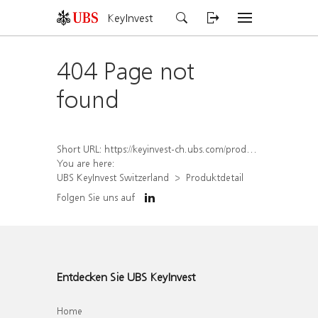
KeyInvest
404 Page not
found
Short URL:
https://keyinvest-ch.ubs.com/produkt/detail/index/isin/CH1578501343
You are here:
UBS KeyInvest Switzerland
Produktdetail
Folgen Sie uns auf
Entdecken Sie UBS KeyInvest
Home