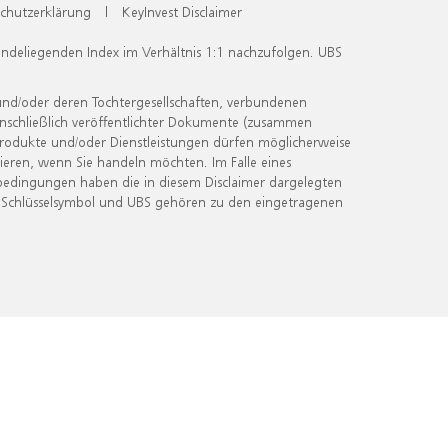
chutzerklärung
|
KeyInvest Disclaimer
undeliegenden Index im Verhältnis 1:1 nachzufolgen. UBS
und/oder deren Tochtergesellschaften, verbundenen
inschließlich veröffentlichter Dokumente (zusammen
 Produkte und/oder Dienstleistungen dürfen möglicherweise
ieren, wenn Sie handeln möchten. Im Falle eines
bedingungen haben die in diesem Disclaimer dargelegten
 Schlüsselsymbol und UBS gehören zu den eingetragenen