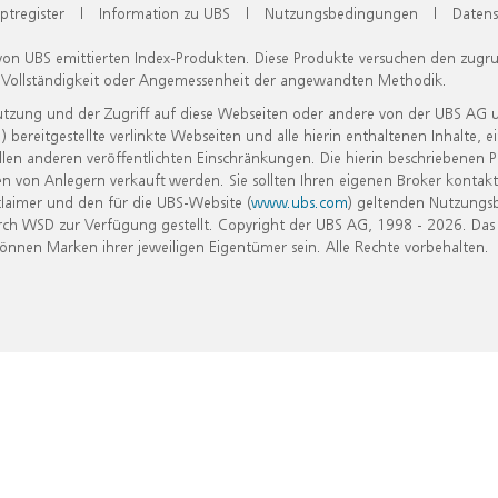
ptregister
|
Information zu UBS
|
Nutzungsbedingungen
|
Datens
 von UBS emittierten Index-Produkten. Diese Produkte versuchen den zugr
, Vollständigkeit oder Angemessenheit der angewandten Methodik.
Nutzung und der Zugriff auf diese Webseiten oder andere von der UBS AG 
eitgestellte verlinkte Webseiten und alle hierin enthaltenen Inhalte, e
allen anderen veröffentlichten Einschränkungen. Die hierin beschriebenen
n von Anlegern verkauft werden. Sie sollten Ihren eigenen Broker kontakt
laimer und den für die UBS-Website (
www.ubs.com
) geltenden Nutzungs
h WSD zur Verfügung gestellt. Copyright der UBS AG, 1998 - 2026. Das
nen Marken ihrer jeweiligen Eigentümer sein. Alle Rechte vorbehalten.