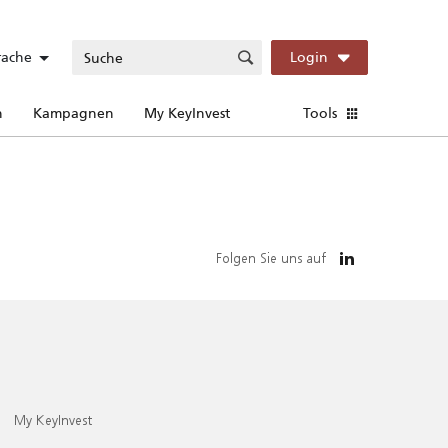
rache
Login
n
Kampagnen
My KeyInvest
Tools
Folgen Sie uns auf
My KeyInvest