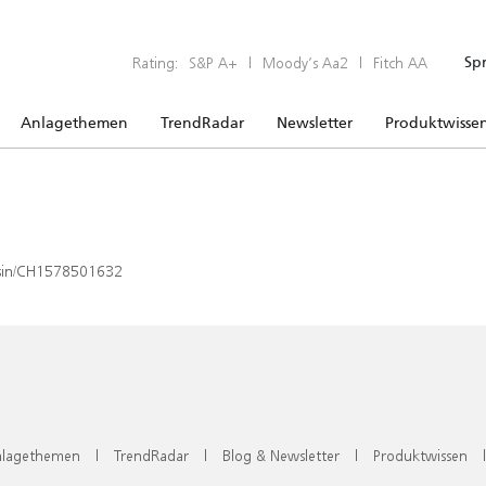
Rating:
S&P A+
|
Moody’s Aa2
|
Fitch AA
Sp
Anlagethemen
TrendRadar
Newsletter
Produktwisse
x/isin/CH1578501632
lagethemen
|
TrendRadar
|
Blog & Newsletter
|
Produktwissen
|