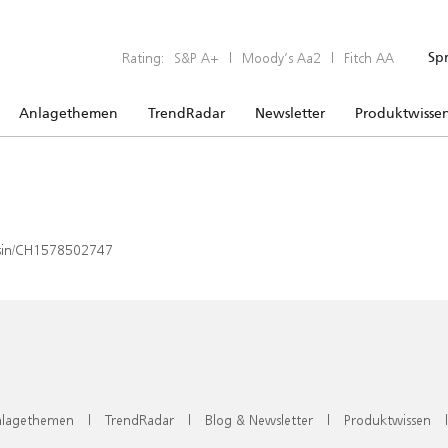
Rating:
S&P A+
|
Moody’s Aa2
|
Fitch AA
Sp
Anlagethemen
TrendRadar
Newsletter
Produktwisse
x/isin/CH1578502747
lagethemen
|
TrendRadar
|
Blog & Newsletter
|
Produktwissen
|