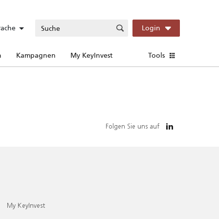
rache
Login
n
Kampagnen
My KeyInvest
Tools
Folgen Sie uns auf
My KeyInvest