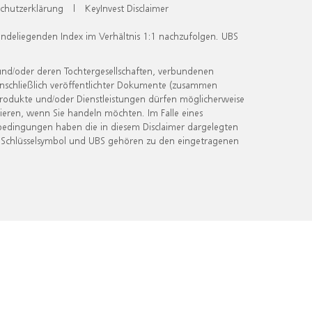
chutzerklärung
|
KeyInvest Disclaimer
undeliegenden Index im Verhältnis 1:1 nachzufolgen. UBS
und/oder deren Tochtergesellschaften, verbundenen
inschließlich veröffentlichter Dokumente (zusammen
 Produkte und/oder Dienstleistungen dürfen möglicherweise
ieren, wenn Sie handeln möchten. Im Falle eines
bedingungen haben die in diesem Disclaimer dargelegten
 Schlüsselsymbol und UBS gehören zu den eingetragenen