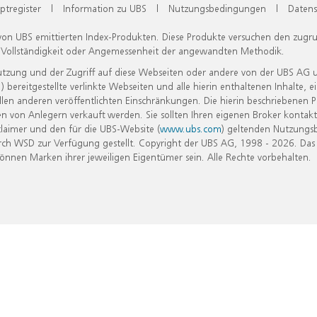
ptregister
|
Information zu UBS
|
Nutzungsbedingungen
|
Datens
 von UBS emittierten Index-Produkten. Diese Produkte versuchen den zugr
, Vollständigkeit oder Angemessenheit der angewandten Methodik.
Nutzung und der Zugriff auf diese Webseiten oder andere von der UBS AG 
eitgestellte verlinkte Webseiten und alle hierin enthaltenen Inhalte, e
allen anderen veröffentlichten Einschränkungen. Die hierin beschriebenen
n von Anlegern verkauft werden. Sie sollten Ihren eigenen Broker kontakt
laimer und den für die UBS-Website (
www.ubs.com
) geltenden Nutzungs
h WSD zur Verfügung gestellt. Copyright der UBS AG, 1998 - 2026. Das
nen Marken ihrer jeweiligen Eigentümer sein. Alle Rechte vorbehalten.