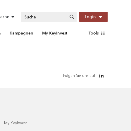
rache
Login
n
Kampagnen
My KeyInvest
Tools
Folgen Sie uns auf
My KeyInvest