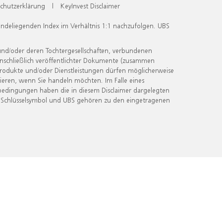
chutzerklärung
|
KeyInvest Disclaimer
undeliegenden Index im Verhältnis 1:1 nachzufolgen. UBS
und/oder deren Tochtergesellschaften, verbundenen
inschließlich veröffentlichter Dokumente (zusammen
 Produkte und/oder Dienstleistungen dürfen möglicherweise
ieren, wenn Sie handeln möchten. Im Falle eines
bedingungen haben die in diesem Disclaimer dargelegten
 Schlüsselsymbol und UBS gehören zu den eingetragenen