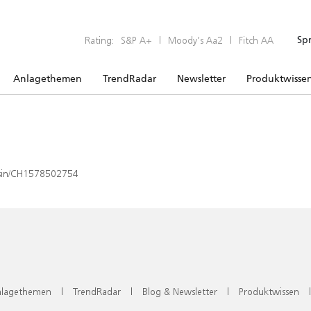
Rating:
S&P A+
|
Moody’s Aa2
|
Fitch AA
Sp
Anlagethemen
TrendRadar
Newsletter
Produktwisse
x/isin/CH1578502754
lagethemen
|
TrendRadar
|
Blog & Newsletter
|
Produktwissen
|