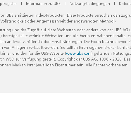
ptregister
|
Information zu UBS
|
Nutzungsbedingungen
|
Datens
 von UBS emittierten Index-Produkten. Diese Produkte versuchen den zugr
, Vollständigkeit oder Angemessenheit der angewandten Methodik.
Nutzung und der Zugriff auf diese Webseiten oder andere von der UBS AG 
eitgestellte verlinkte Webseiten und alle hierin enthaltenen Inhalte, e
allen anderen veröffentlichten Einschränkungen. Die hierin beschriebenen
n von Anlegern verkauft werden. Sie sollten Ihren eigenen Broker kontakt
laimer und den für die UBS-Website (
www.ubs.com
) geltenden Nutzungs
h WSD zur Verfügung gestellt. Copyright der UBS AG, 1998 - 2026. Das
nen Marken ihrer jeweiligen Eigentümer sein. Alle Rechte vorbehalten.