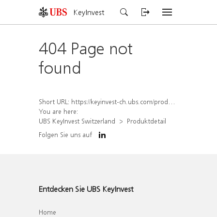
KeyInvest
404 Page not
found
Short URL:
https://keyinvest-ch.ubs.com/produkt/detail/index/isin/CH1578502796
You are here:
UBS KeyInvest Switzerland
Produktdetail
Folgen Sie uns auf
Entdecken Sie UBS KeyInvest
Home