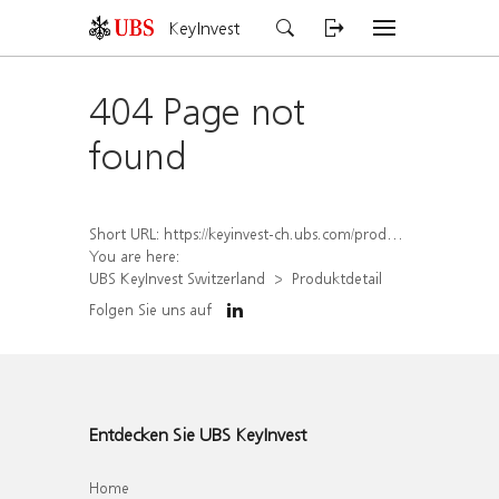
KeyInvest
404 Page not
found
Short URL:
https://keyinvest-ch.ubs.com/produkt/detail/index/isin/CH1578502838
You are here:
UBS KeyInvest Switzerland
Produktdetail
Folgen Sie uns auf
Entdecken Sie UBS KeyInvest
Home