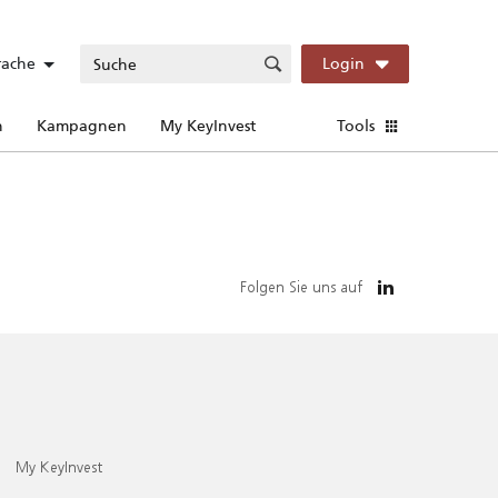
rache
Login
n
Kampagnen
My KeyInvest
Tools
Folgen Sie uns auf
My KeyInvest