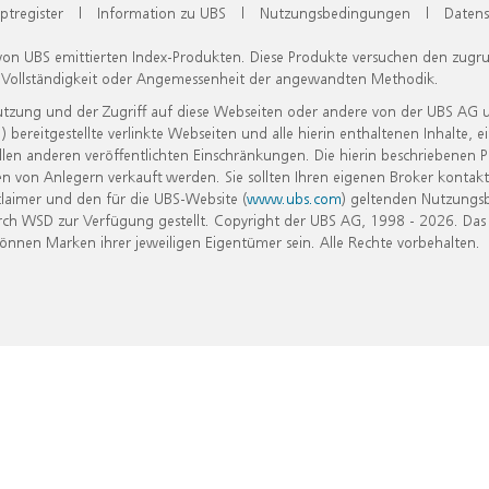
ptregister
|
Information zu UBS
|
Nutzungsbedingungen
|
Datens
 von UBS emittierten Index-Produkten. Diese Produkte versuchen den zugr
, Vollständigkeit oder Angemessenheit der angewandten Methodik.
Nutzung und der Zugriff auf diese Webseiten oder andere von der UBS AG 
eitgestellte verlinkte Webseiten und alle hierin enthaltenen Inhalte, e
allen anderen veröffentlichten Einschränkungen. Die hierin beschriebenen
n von Anlegern verkauft werden. Sie sollten Ihren eigenen Broker kontakt
laimer und den für die UBS-Website (
www.ubs.com
) geltenden Nutzungs
h WSD zur Verfügung gestellt. Copyright der UBS AG, 1998 - 2026. Das
nen Marken ihrer jeweiligen Eigentümer sein. Alle Rechte vorbehalten.