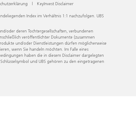
chutzerklärung
|
KeyInvest Disclaimer
undeliegenden Index im Verhältnis 1:1 nachzufolgen. UBS
und/oder deren Tochtergesellschaften, verbundenen
inschließlich veröffentlichter Dokumente (zusammen
 Produkte und/oder Dienstleistungen dürfen möglicherweise
ieren, wenn Sie handeln möchten. Im Falle eines
bedingungen haben die in diesem Disclaimer dargelegten
 Schlüsselsymbol und UBS gehören zu den eingetragenen