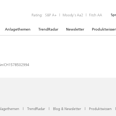
Rating:
S&P A+
|
Moody’s Aa2
|
Fitch AA
Sp
Anlagethemen
TrendRadar
Newsletter
Produktwisse
x/isin/CH1578502994
lagethemen
|
TrendRadar
|
Blog & Newsletter
|
Produktwissen
|