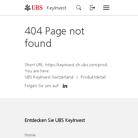
KeyInvest
404 Page not
found
Short URL:
https://keyinvest-ch.ubs.com/produkt/detail/index/isin/CH1578503083
You are here:
UBS KeyInvest Switzerland
Produktdetail
Folgen Sie uns auf
Entdecken Sie UBS KeyInvest
Home