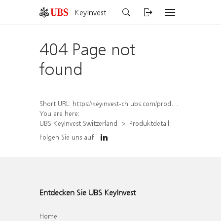
KeyInvest
404 Page not
found
Short URL:
https://keyinvest-ch.ubs.com/produkt/detail/index/isin/CH1578503174
You are here:
UBS KeyInvest Switzerland
Produktdetail
Folgen Sie uns auf
Entdecken Sie UBS KeyInvest
Home