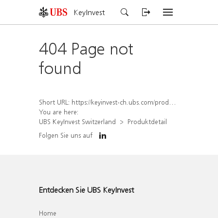
KeyInvest
404 Page not
found
Short URL:
https://keyinvest-ch.ubs.com/produkt/detail/index/isin/CH1578554375
You are here:
UBS KeyInvest Switzerland
Produktdetail
Folgen Sie uns auf
Entdecken Sie UBS KeyInvest
Home