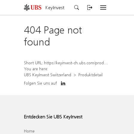
KeyInvest
404 Page not
found
Short URL:
https://keyinvest-ch.ubs.com/produkt/detail/index/isin/CH1578561560
You are here:
UBS KeyInvest Switzerland
Produktdetail
Folgen Sie uns auf
Entdecken Sie UBS KeyInvest
Home