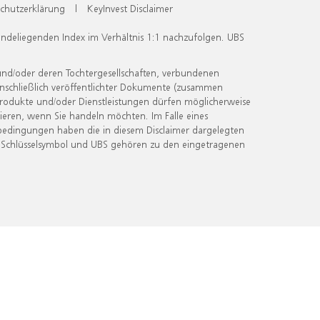
chutzerklärung
|
KeyInvest Disclaimer
undeliegenden Index im Verhältnis 1:1 nachzufolgen. UBS
und/oder deren Tochtergesellschaften, verbundenen
inschließlich veröffentlichter Dokumente (zusammen
 Produkte und/oder Dienstleistungen dürfen möglicherweise
ieren, wenn Sie handeln möchten. Im Falle eines
bedingungen haben die in diesem Disclaimer dargelegten
 Schlüsselsymbol und UBS gehören zu den eingetragenen