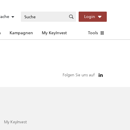
rache
Login
n
Kampagnen
My KeyInvest
Tools
Folgen Sie uns auf
My KeyInvest