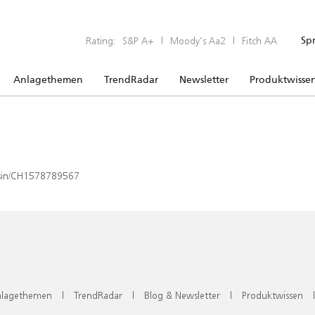
Rating:
S&P A+
|
Moody’s Aa2
|
Fitch AA
Sp
Anlagethemen
TrendRadar
Newsletter
Produktwisse
x/isin/CH1578789567
lagethemen
|
TrendRadar
|
Blog & Newsletter
|
Produktwissen
|