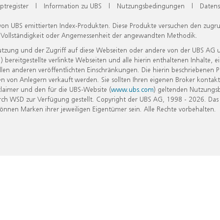
ptregister
|
Information zu UBS
|
Nutzungsbedingungen
|
Datens
 von UBS emittierten Index-Produkten. Diese Produkte versuchen den zugr
, Vollständigkeit oder Angemessenheit der angewandten Methodik.
Nutzung und der Zugriff auf diese Webseiten oder andere von der UBS AG 
eitgestellte verlinkte Webseiten und alle hierin enthaltenen Inhalte, e
allen anderen veröffentlichten Einschränkungen. Die hierin beschriebenen
n von Anlegern verkauft werden. Sie sollten Ihren eigenen Broker kontakt
laimer und den für die UBS-Website (
www.ubs.com
) geltenden Nutzungs
h WSD zur Verfügung gestellt. Copyright der UBS AG, 1998 - 2026. Das
nen Marken ihrer jeweiligen Eigentümer sein. Alle Rechte vorbehalten.