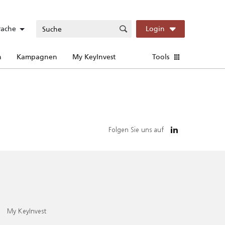
rache
Login
n
Kampagnen
My KeyInvest
Tools
Folgen Sie uns auf
My KeyInvest