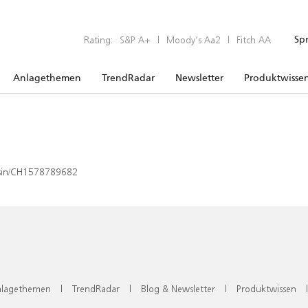
Rating:
S&P A+
|
Moody’s Aa2
|
Fitch AA
Sp
Anlagethemen
TrendRadar
Newsletter
Produktwisse
x/isin/CH1578789682
lagethemen
|
TrendRadar
|
Blog & Newsletter
|
Produktwissen
|