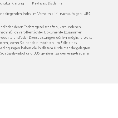
chutzerklärung
|
KeyInvest Disclaimer
undeliegenden Index im Verhältnis 1:1 nachzufolgen. UBS
und/oder deren Tochtergesellschaften, verbundenen
inschließlich veröffentlichter Dokumente (zusammen
 Produkte und/oder Dienstleistungen dürfen möglicherweise
ieren, wenn Sie handeln möchten. Im Falle eines
bedingungen haben die in diesem Disclaimer dargelegten
 Schlüsselsymbol und UBS gehören zu den eingetragenen