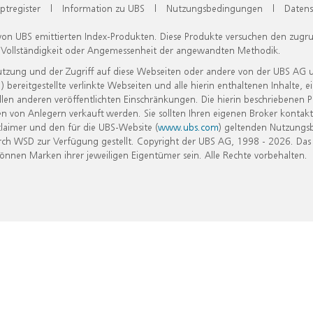
ptregister
|
Information zu UBS
|
Nutzungsbedingungen
|
Datens
 von UBS emittierten Index-Produkten. Diese Produkte versuchen den zugr
, Vollständigkeit oder Angemessenheit der angewandten Methodik.
Nutzung und der Zugriff auf diese Webseiten oder andere von der UBS AG 
eitgestellte verlinkte Webseiten und alle hierin enthaltenen Inhalte, e
allen anderen veröffentlichten Einschränkungen. Die hierin beschriebenen
n von Anlegern verkauft werden. Sie sollten Ihren eigenen Broker kontakt
laimer und den für die UBS-Website (
www.ubs.com
) geltenden Nutzungs
h WSD zur Verfügung gestellt. Copyright der UBS AG, 1998 - 2026. Das
nen Marken ihrer jeweiligen Eigentümer sein. Alle Rechte vorbehalten.