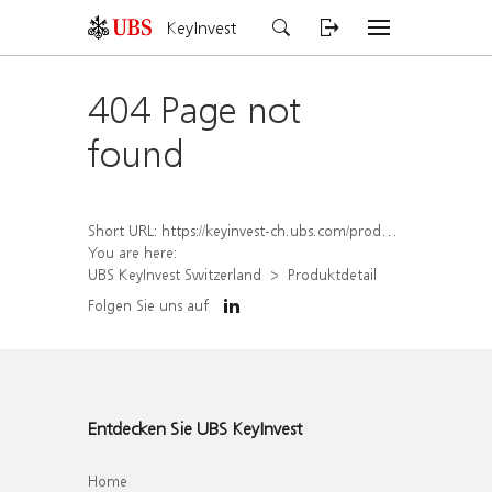
KeyInvest
404 Page not
found
Short URL:
https://keyinvest-ch.ubs.com/produkt/detail/index/isin/CH1578789799
You are here:
UBS KeyInvest Switzerland
Produktdetail
Folgen Sie uns auf
Entdecken Sie UBS KeyInvest
Home