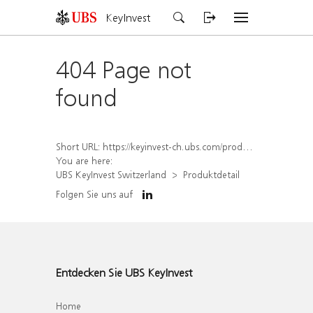
KeyInvest
404 Page not
found
Short URL:
https://keyinvest-ch.ubs.com/produkt/detail/index/isin/CH1578789906
You are here:
UBS KeyInvest Switzerland
Produktdetail
Folgen Sie uns auf
Entdecken Sie UBS KeyInvest
Home