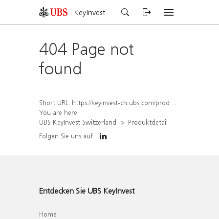
KeyInvest
404 Page not
found
Short URL:
https://keyinvest-ch.ubs.com/produkt/detail/index/isin/CH1578790177
You are here:
UBS KeyInvest Switzerland
Produktdetail
Folgen Sie uns auf
Entdecken Sie UBS KeyInvest
Home