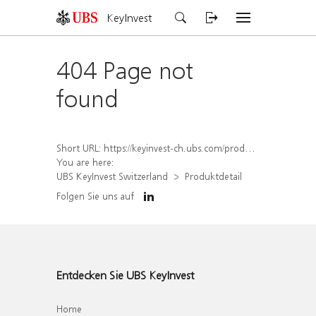
KeyInvest
404 Page not
found
Short URL:
https://keyinvest-ch.ubs.com/produkt/detail/index/isin/CH1578790193
You are here:
UBS KeyInvest Switzerland
Produktdetail
Folgen Sie uns auf
Entdecken Sie UBS KeyInvest
Home