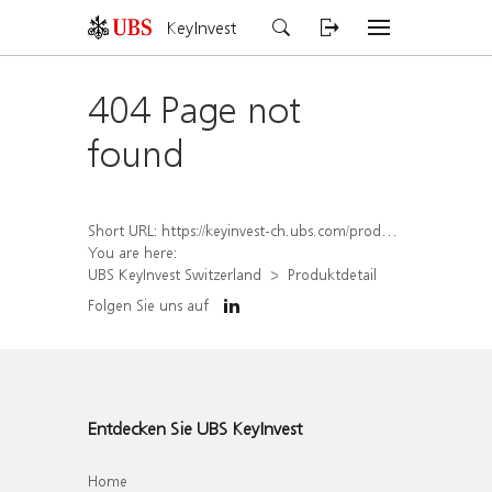
KeyInvest
404 Page not
found
Short URL:
https://keyinvest-ch.ubs.com/produkt/detail/index/isin/CH1578790284
You are here:
UBS KeyInvest Switzerland
Produktdetail
Folgen Sie uns auf
Entdecken Sie UBS KeyInvest
Home