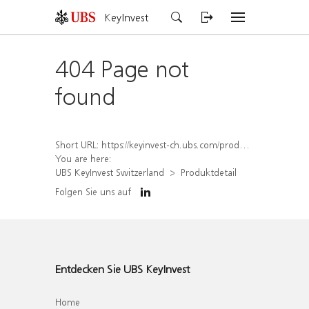
KeyInvest
404 Page not
found
Short URL:
https://keyinvest-ch.ubs.com/produkt/detail/index/isin/CH1578790508
You are here:
UBS KeyInvest Switzerland
Produktdetail
Folgen Sie uns auf
Entdecken Sie UBS KeyInvest
Home