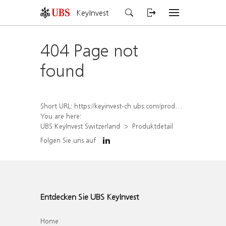
KeyInvest
404 Page not
found
Short URL:
https://keyinvest-ch.ubs.com/produkt/detail/index/isin/CH1578790680
You are here:
UBS KeyInvest Switzerland
Produktdetail
Folgen Sie uns auf
Entdecken Sie UBS KeyInvest
Home