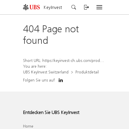
KeyInvest
404 Page not
found
Short URL:
https://keyinvest-ch.ubs.com/produkt/detail/index/isin/CH1578790722
You are here:
UBS KeyInvest Switzerland
Produktdetail
Folgen Sie uns auf
Entdecken Sie UBS KeyInvest
Home