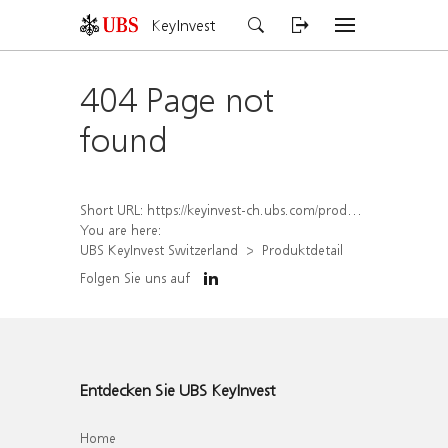
KeyInvest
404 Page not
found
Short URL:
https://keyinvest-ch.ubs.com/produkt/detail/index/isin/CH1578791084
You are here:
UBS KeyInvest Switzerland
Produktdetail
Folgen Sie uns auf
Entdecken Sie UBS KeyInvest
Home