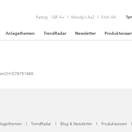
Rating:
S&P A+
|
Moody’s Aa2
|
Fitch AA
Sp
Anlagethemen
TrendRadar
Newsletter
Produktwisse
x/isin/CH1578791480
lagethemen
|
TrendRadar
|
Blog & Newsletter
|
Produktwissen
|