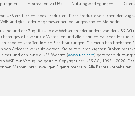
ptregister
|
Information zu UBS
|
Nutzungsbedingungen
|
Datens
 von UBS emittierten Index-Produkten. Diese Produkte versuchen den zugr
, Vollständigkeit oder Angemessenheit der angewandten Methodik.
Nutzung und der Zugriff auf diese Webseiten oder andere von der UBS AG 
eitgestellte verlinkte Webseiten und alle hierin enthaltenen Inhalte, e
allen anderen veröffentlichten Einschränkungen. Die hierin beschriebenen
n von Anlegern verkauft werden. Sie sollten Ihren eigenen Broker kontakt
laimer und den für die UBS-Website (
www.ubs.com
) geltenden Nutzungs
h WSD zur Verfügung gestellt. Copyright der UBS AG, 1998 - 2026. Das
nen Marken ihrer jeweiligen Eigentümer sein. Alle Rechte vorbehalten.