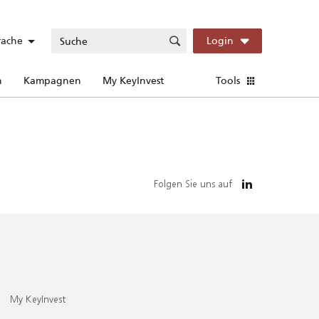
rache
Login
n
Kampagnen
My KeyInvest
Tools
Folgen Sie uns auf
My KeyInvest