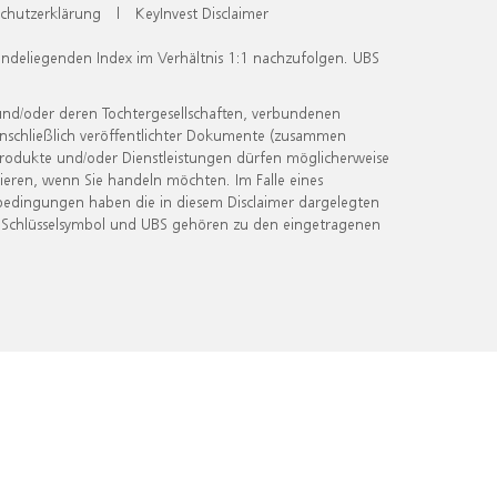
chutzerklärung
|
KeyInvest Disclaimer
undeliegenden Index im Verhältnis 1:1 nachzufolgen. UBS
und/oder deren Tochtergesellschaften, verbundenen
inschließlich veröffentlichter Dokumente (zusammen
 Produkte und/oder Dienstleistungen dürfen möglicherweise
ieren, wenn Sie handeln möchten. Im Falle eines
bedingungen haben die in diesem Disclaimer dargelegten
 Schlüsselsymbol und UBS gehören zu den eingetragenen