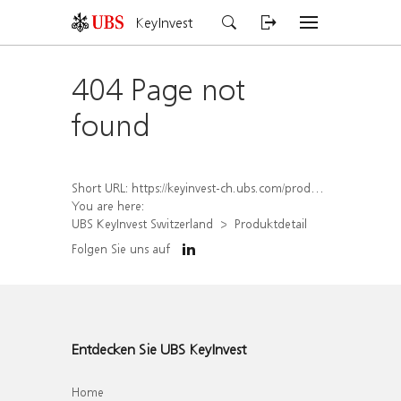
KeyInvest
404 Page not
found
Short URL:
https://keyinvest-ch.ubs.com/produkt/detail/index/isin/CH1578791522
You are here:
UBS KeyInvest Switzerland
Produktdetail
Folgen Sie uns auf
Entdecken Sie UBS KeyInvest
Home