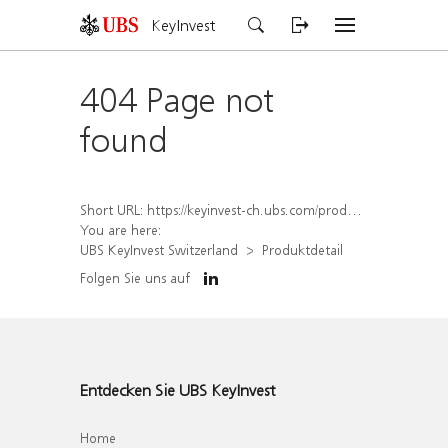
KeyInvest
404 Page not
found
Short URL:
https://keyinvest-ch.ubs.com/produkt/detail/index/isin/CH1578791530
You are here:
UBS KeyInvest Switzerland
Produktdetail
Folgen Sie uns auf
Entdecken Sie UBS KeyInvest
Home