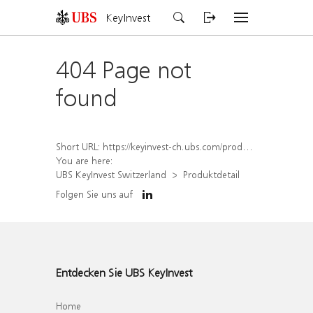
KeyInvest
404 Page not
found
Short URL:
https://keyinvest-ch.ubs.com/produkt/detail/index/isin/CH1578791555
You are here:
UBS KeyInvest Switzerland
Produktdetail
Folgen Sie uns auf
Entdecken Sie UBS KeyInvest
Home