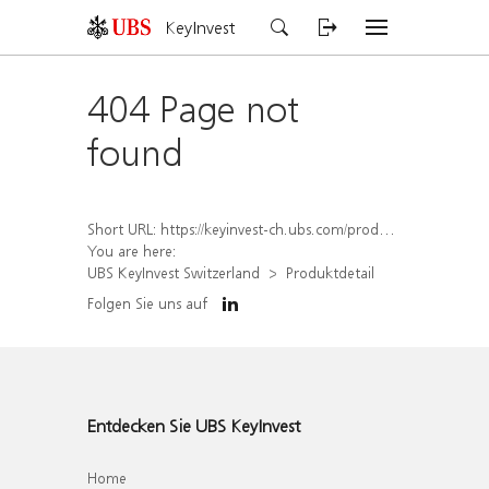
KeyInvest
404 Page not
found
Short URL:
https://keyinvest-ch.ubs.com/produkt/detail/index/isin/CH1578791662
You are here:
UBS KeyInvest Switzerland
Produktdetail
Folgen Sie uns auf
Entdecken Sie UBS KeyInvest
Home